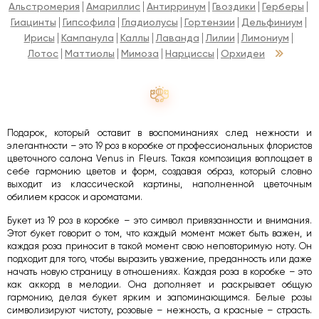
Альстромерия
Амариллис
Антирринум
Гвоздики
Герберы
Гиацинты
Гипсофила
Гладиолусы
Гортензии
Дельфиниум
Ирисы
Кампанула
Каллы
Лаванда
Лилии
Лимониум
Лотос
Маттиолы
Мимоза
Нарциссы
Орхидеи
Подарок, который оставит в воспоминаниях след нежности и
элегантности – это 19 роз в коробке от профессиональных флористов
цветочного салона Venus in Fleurs. Такая композиция воплощает в
себе гармонию цветов и форм, создавая образ, который словно
выходит из классической картины, наполненной цветочным
обилием красок и ароматами.
Букет из 19 роз в коробке – это символ привязанности и внимания.
Этот букет говорит о том, что каждый момент может быть важен, и
каждая роза приносит в такой момент свою неповторимую ноту. Он
подходит для того, чтобы выразить уважение, преданность или даже
начать новую страницу в отношениях. Каждая роза в коробке – это
как аккорд в мелодии. Она дополняет и раскрывает общую
гармонию, делая букет ярким и запоминающимся. Белые розы
символизируют чистоту, розовые – нежность, а красные – страсть.