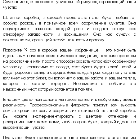
Сочетание цветов создает уникальный рисунок, отражающий ваши
чувства.
Шляпная коробка, в которой представлен этот букет, добавляет
особую роскошь в привычное всем оформление букетов. Она
подчеркивает важность каждой розы и создает вокруг них
атмосферу загадочности и восхищения. Она как сундук с
сокровищами, хранящий в себе нежность и красоту.
Подарите 19 роз в коробке вашей избраннице – это может быть
идеальным началом романтического свидания, нежным приветом
на расстоянии или просто способом сказать «спасибо» особенному
человеку. Независимо от повода, этот букет будет яркой нотой и
будет радовать взгляд и сердце. Ведь каждый раз, когда получатель
взглянет на этот букет, он вспомнит о вашей заботе и вашем тепле,
которое вы хотели передать. Независимо от события, это
изысканный жест, который останется в памяти.
В нашем цветочном салоне мы готовы воплотить любую вашу идею в
реальность. Профессиональные флористы помогут вам выбрать
самые красивые розы и оформить их в стильной шляпной коробке.
Вы можете экспериментировать с цветами, оттенками и
декоративными элементами, чтобы создать букет, который идеально
выразит ваши чувства.
Пусть этот букет превратится в ваше вдохновение, станет вашим