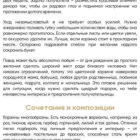
двух недель. Задача получателя – разместить красивый элемент
декора так, чтобы он радовал глаз и поднимал настроение на
протяжении долгого времени.
Уход незамысловатый и не требует особых усилий. Нужно
ежедневно поливать губку небольшим количеством воды, чтобы она
равномерно пропиталась. Если отдельные листы или цветки увяли,
то аккуратно удалите их. Лучше, если корзина стоит в прохладном
месте. Осторожно подрезайте стебли при желании надолго
сохранить букет.
Повод может быть абсолютно любым – от дня рождения до простого
желания сделать широкий жест ради близкого человека. Нет
никаких ограничений, потому что цветочной корзине наверняка
порадуется мама, бабушка, любая другая родственница, любимая
женщина, подруга, коллега и начальница. Это готовое решение
для ситуации, когда нужно сделать щедрый подарок, но тебе
неизвестны интересы и предпочтения получательницы.
Сочетания и композиции
Корзины многообразны. Есть монохромные варианты, например, из
роз, пионов, ирисов, гербер, гортензий, лилий и так далее. Оттенки
легко подбирать под личные предпочтения и интерьер – от
ненавязчивых пастельных до броских, способных стать ярким
пятном и приятным акцентом в комнате.