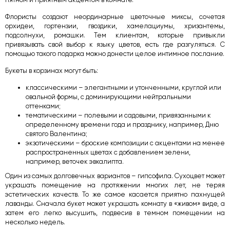
Флористы создают неординарные цветочные миксы, сочетая
орхидеи, гортензии, гвоздики, хамелациумы, хризантемы,
подсолнухи, ромашки. Тем клиентам, которые привыкли
привязывать свой выбор к языку цветов, есть где разгуляться. С
помощью такого подарка можно донести целое интимное послание.
Букеты в корзинах могут быть:
классическими – элегантными и утонченными, круглой или
овальной формы, с доминирующими нейтральными
оттенками;
тематическими – полевыми и садовыми, привязанными к
определенному времени года и празднику, например, Дню
святого Валентина;
экзотическими – броские композиции с акцентами на менее
распространенных цветах с добавлением зелени,
например, веточек эвкалипта.
Один из самых долговечных вариантов – гипсофила. Сухоцвет может
украшать помещение на протяжении многих лет, не теряя
эстетических качеств. То же самое касается приятно пахнущей
лаванды. Сначала букет может украшать комнату в «живом» виде, а
затем его легко высушить, подвесив в темном помещении на
несколько недель.