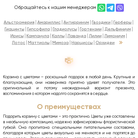
Обращайтесь к нашим менеджерам
Альстромерия
Амариллис
Антирринум
Гвоздики
Герберы
Гиацинты
Гипсофила
Гладиолусы
Гортензии
Дельфиниум
Ирисы
Кампанула
Каллы
Лаванда
Лилии
Лимониум
Лотос
Маттиолы
Мимоза
Нарциссы
Орхидеи
Корзина с цветами – роскошный подарок в любой день. Крупные и
благоухающие, они наверняка приятно удивят получателя. Это
оригинальный и потому неожиданный вариант презента,
воспоминания о котором надолго сохранятся в сердце.
О преимуществах
Подарить корзину с цветами – это практично. Цветы уже составлены
в необычную композицию, надежно зафиксированы флористической
губкой. Она пропитана специальными питательными составами,
благодаря которым цветы визуально не меняются и не портятся до