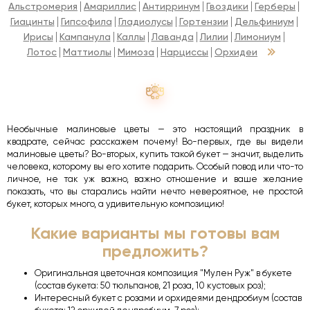
Альстромерия
Амариллис
Антирринум
Гвоздики
Герберы
Гиацинты
Гипсофила
Гладиолусы
Гортензии
Дельфиниум
Ирисы
Кампанула
Каллы
Лаванда
Лилии
Лимониум
Лотос
Маттиолы
Мимоза
Нарциссы
Орхидеи
Необычные малиновые цветы — это настоящий праздник в
квадрате, сейчас расскажем почему! Во-первых, где вы видели
малиновые цветы? Во-вторых, купить такой букет — значит, выделить
человека, которому вы его хотите подарить. Особый повод или что-то
личное, не так уж важно, важно отношение и ваше желание
показать, что вы старались найти нечто невероятное, не простой
букет, которых много, а удивительную композицию!
Какие варианты мы готовы вам
предложить?
Оригинальная цветочная композиция "Мулен Руж" в букете
(состав букета: 50 тюльпанов, 21 роза, 10 кустовых роз);
Интересный букет с розами и орхидеями дендробиум (состав