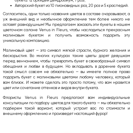
букета: 12 орхидей дендробиум, 7 роз);
Авторский букет из 10 пионовидных роз, 20 роз и 5 краспедий.
Согласитесь, одни только названия цветов в составе очаровывают, а
уж внешний вид и необычное оформление тем более никого не
оставят равнодушным! Мы предлагаем заказать эти букеты в нашем
цветочном салоне Venus in Fleurs, чтобы насладиться прекрасным
малиновым букетом и получить возможность подарить эту
уникальную композицию.
Малиновый цвет — это символ мягкой страсти, бурного желания и
бескорыстия. Во многих культурах такие цветы дарят девушкам
перед венчанием, чтобы превратить букет в своеобразный символ
обещания и любви в будущем. Но вкладывать в дарение букета
такой смысл совсем не обязательно — вы имеете полное право
подарить букет с малиновыми цветами любому человеку, который
вам близок. И можете сделать это просто потому, что вам нравится
цвет или сочетание оттенков и видов внутри букета.
Флористы Venus in Fleurs предлагают вам индивидуальные
консультации по подбору цветов для такого букета — мы обязательно
подберем такой вариант, который устроит вас по стоимости и
внешнему оформлению и произведет настоящий фурор!