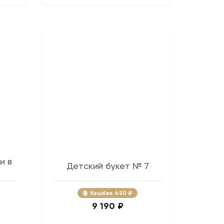
и в
Детский букет № 7
Кэшбэк
450 ₽
9 190 ₽