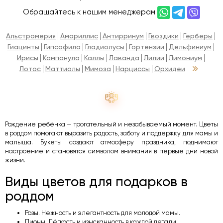
Обращайтесь к нашим менеджерам
Альстромерия
Амариллис
Антирринум
Гвоздики
Герберы
Гиацинты
Гипсофила
Гладиолусы
Гортензии
Дельфиниум
Ирисы
Кампанула
Каллы
Лаванда
Лилии
Лимониум
Лотос
Маттиолы
Мимоза
Нарциссы
Орхидеи
Рождение ребёнка — трогательный и незабываемый момент. Цветы
в роддом помогают выразить радость, заботу и поддержку для мамы и
малыша. Букеты создают атмосферу праздника, поднимают
настроение и становятся символом внимания в первые дни новой
жизни.
Виды цветов для подарков в
роддом
Розы. Нежность и элегантность для молодой мамы.
Пионы. Лёгкость и изысканность в каждой детали.