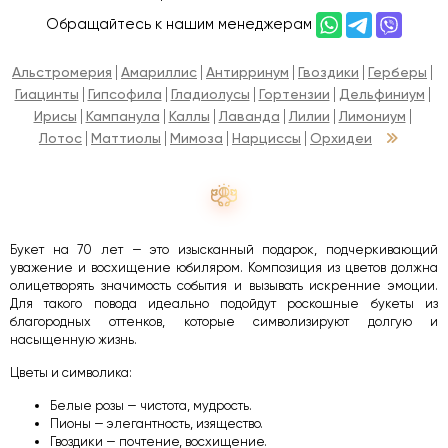
Обращайтесь к нашим менеджерам
Альстромерия
Амариллис
Антирринум
Гвоздики
Герберы
Гиацинты
Гипсофила
Гладиолусы
Гортензии
Дельфиниум
Ирисы
Кампанула
Каллы
Лаванда
Лилии
Лимониум
Лотос
Маттиолы
Мимоза
Нарциссы
Орхидеи
Букет на 70 лет — это изысканный подарок, подчеркивающий
уважение и восхищение юбиляром. Композиция из цветов должна
олицетворять значимость события и вызывать искренние эмоции.
Для такого повода идеально подойдут роскошные букеты из
благородных оттенков, которые символизируют долгую и
насыщенную жизнь.
Цветы и символика:
Белые розы — чистота, мудрость.
Пионы — элегантность, изящество.
Гвоздики — почтение, восхищение.