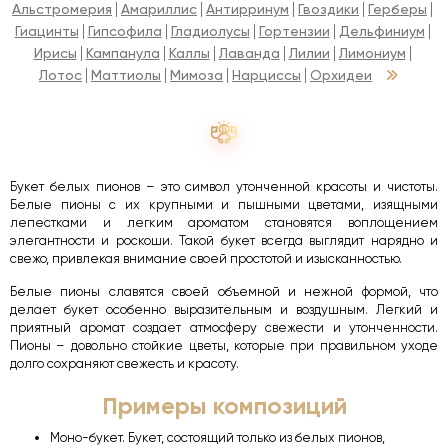
Альстромерия
Амариллис
Антирринум
Гвоздики
Герберы
Гиацинты
Гипсофила
Гладиолусы
Гортензии
Дельфиниум
Ирисы
Кампанула
Каллы
Лаванда
Лилии
Лимониум
Лотос
Маттиолы
Мимоза
Нарциссы
Орхидеи
Букет белых пионов – это символ утонченной красоты и чистоты.
Белые пионы с их крупными и пышными цветами, изящными
лепестками и легким ароматом становятся воплощением
элегантности и роскоши. Такой букет всегда выглядит нарядно и
свежо, привлекая внимание своей простотой и изысканностью.
Белые пионы славятся своей объемной и нежной формой, что
делает букет особенно выразительным и воздушным. Легкий и
приятный аромат создает атмосферу свежести и утонченности.
Пионы – довольно стойкие цветы, которые при правильном уходе
долго сохраняют свежесть и красоту.
Примеры композиций
Моно-букет. Букет, состоящий только из белых пионов,