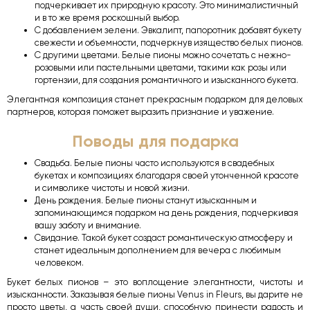
подчеркивает их природную красоту. Это минималистичный
и в то же время роскошный выбор.
С добавлением зелени. Эвкалипт, папоротник добавят букету
свежести и объемности, подчеркнув изящество белых пионов.
С другими цветами. Белые пионы можно сочетать с нежно-
розовыми или пастельными цветами, такими как розы или
гортензии, для создания романтичного и изысканного букета.
Элегантная композиция станет прекрасным подарком для деловых
партнеров, которая поможет выразить признание и уважение.
Поводы для подарка
Свадьба. Белые пионы часто используются в свадебных
букетах и композициях благодаря своей утонченной красоте
и символике чистоты и новой жизни.
День рождения. Белые пионы станут изысканным и
запоминающимся подарком на день рождения, подчеркивая
вашу заботу и внимание.
Свидание. Такой букет создаст романтическую атмосферу и
станет идеальным дополнением для вечера с любимым
человеком.
Букет белых пионов – это воплощение элегантности, чистоты и
изысканности. Заказывая белые пионы Venus in Fleurs, вы дарите не
просто цветы, а часть своей души, способную принести радость и