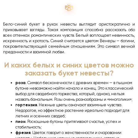
Бело-синий букет в руках невесты выглядит аристократично и
приковывает взгляды. Такая композиция способна рассказать обо
всех оттенках романтических чувств. Белый воплощает невинность,
искренность и кротость. Синий считается цветом Венеры — богини,
покровительствующей семейным отношениям. Это символ вечной
преданности и взаимной любви.
И каких белых и синих цветов можно
заказать букет невесты?
роза
. Символ бесконечности с древних времен — в пышном
бутоне невозможно найти начало и конец. Это классический
выбор для свадебного торжества, который, однако, нельзя
назвать банальным.
Розы
очень разнообразны и «многолики»;
гортензия
. Нежные цветы означают взаимные чувства.
Недорогое, но эффектное растение идеально подходит для
летних и осенних свадеб;
пион
. Роскошные бутоны притягивают счастье, успех и
стабильность;
фрезия
. Цветок говорит о женственности и очаровании