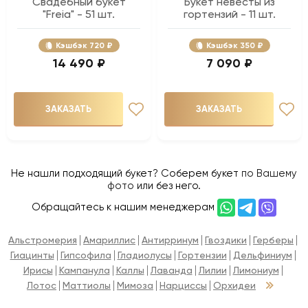
Свадебный букет
Букет невесты из
"Freia" - 51 шт.
гортензий - 11 шт.
Кэшбэк
720 ₽
Кэшбэк
350 ₽
14 490 ₽
7 090 ₽
ЗАКАЗАТЬ
ЗАКАЗАТЬ
Не нашли подходящий букет? Соберем букет
по Вашему
фото
или без него.
Обращайтесь к нашим менеджерам
Альстромерия
Амариллис
Антирринум
Гвоздики
Герберы
Гиацинты
Гипсофила
Гладиолусы
Гортензии
Дельфиниум
Ирисы
Кампанула
Каллы
Лаванда
Лилии
Лимониум
Лотос
Маттиолы
Мимоза
Нарциссы
Орхидеи