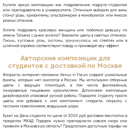
Купите яркую композицию как поздравление подруге-студентке
или преподавателю в университете. Отличным выбором для зимы
станут розы, хризантемы, альстромерии в монобукетах или миксах
разных оттенков.
Хотите поздравить красивую женщину или любимую девушку по
имени Татьяна с днем ангела? Закажите цветы в светлых оттенках.
Пионы
,
кустовые розы
,
эустомы
,
ранункулюсы
на стеблях или в
шляпной коробке соответствуют поводу и производят вау-эффект.
Авторские композиции для
студентов с доставкой по Москве
Флористы интернет-магазина Venus in Fleurs создают уникальные
букеты, которым нет аналогов в России. Мы используем отборные
цветы с ведущих плантаций, в том числе фантазийные,
тонированые пищевыми красителями. Дополняем композиции
дизайнерской упаковкой ручной работы. Подарите студенту просто
цветы или добавьте к ним комплимент: сладости, открытку с
теплыми пожеланиями, воздушные шары.
Букет на День студента по цене от 3000 руб. доставим бесплатно в
пределах МКАД. Подарок нужно преподнести совсем скоро или
привезти в Московскую область? Предлагаем доступные тарифы на