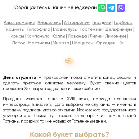
Обращайтесь к нашим менеджерам
Альстромерия
Амариллис
Антирринум
Гвоздики
Герберы
Гиацинты
Гипсофила
Гладиолусы
Гортензии
Дельфиниум
Ирисы
Кампанула
Каллы
Лаванда
Лилии
Лимониум
Лотос
Маттиолы
Мимоза
Нарциссы
Орхидеи
День студента
— прекрасный повод отметить конец сессии и
сделать приятное близкому человеку. Букет свежих цветов
превратит 25 января в радостное и яркое событие.
Праздник известен еще с XVIII века, периода правления
императрицы Елизаветы. Дата выбрана не случайно — именно в
этот день подписан указ об открытии Московского государственного
университета. Поскольку церковь 25 января чтит память святой
Татианы, праздник также называют Татьяниным днем.
Какой букет выбрать?