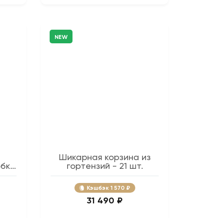
NEW
Шикарная корзина из
обке
гортензий - 21 шт.
Кэшбэк
1 570 ₽
31 490 ₽