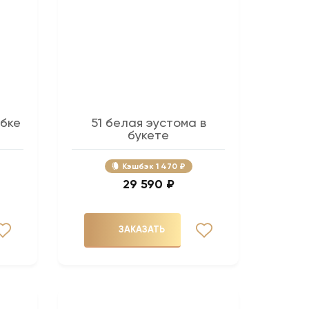
обке
51 белая эустома в
букете
Кэшбэк
1 470 ₽
29 590 ₽
ЗАКАЗАТЬ