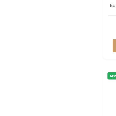
Бе
NE