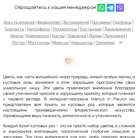
Обращайтесь к нашим менеджерам
Альстромерия
Амариллис
Антирринум
Гвоздики
Герберы
Гиацинты
Гипсофила
Гладиолусы
Гортензии
Дельфиниум
Ирисы
Кампанула
Каллы
Лаванда
Лилии
Лимониум
Лотос
Маттиолы
Мимоза
Нарциссы
Орхидеи
Цветы, как часть волшебного мира природы, имеют особую магию, а
кустовые розы занимают в этом чарующем пространстве свою
уникальную нишу. Эти цветы привлекают внимание благодаря
своей утонченной красоте и чарующему аромату, который пленяет
с первого взгляда. В интернет-магазине «Venus in Fleurs» мы
представляем вам букеты из кустовых роз, которые являются
настоящими произведениями флористического искусства,
отражающими вашу нежность, романтичность и утонченность.
Каждый букет кустовых роз – это не просто набор цветов, а сложная
и изысканная композиция, наполненная глубоким смыслом и
эмоциями. Эти розы выбираются для того, чтобы отметить важные