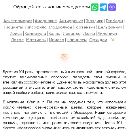
Обращайтесь к нашим менеджерам
Альстромерия
Амариллис
Антирринум
Гвоздики
Герберы
Гиацинты
Гипсофила
Гладиолусы
Гортензии
Дельфиниум
Ирисы
Кампанула
Каллы
Лаванда
Лилии
Лимониум
Лотос
Маттиолы
Мимоза
Нарциссы
Орхидеи
Букет из 101 розы, представленный в изысканной шляпной коробке,
служит великолепным способом передать свои эмоции и
впечатлить особого человека. Даже если вы находитесь далеко, этот
роскошный и внушительный подарок станет идеальным символом
вашей любви и заботы, подчеркивая важность момента.
В магазине «Venus in Fleurs» мы гордимся тем, что используем
исключительно свежесрезанные цветы, которые ежедневно
поступают напрямую с плантаций в Эквадоре. Наши авторские
композиции подходят для любых значимых событий, будь то юбилеи,
свадьбы, годовщины или романтические свидания. Число 101 в
букете несет особое значение: ноль символизирует бесконечность