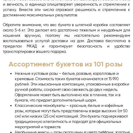
и вечность, а единица олицетворяет уверенность и стремление к
успеху. Вместе эти числа отражают решимость и стремление к
достижению максимальных результатов.
Обратите внимание, что вес букета в шляпной коробке составляет
около 5-6 кг. Это делает его достаточно тяжелым и неудобным для
ношения вручную, поэтому мы настоятельно рекомендуем
воспользоваться услугой доставки на дом. Доставка бесплатна в
пределах МКАД и гарантирует безопасность и удобство
транспортировки вашего подарка.
Ассортимент букетов из 101 розы
Нежные кустовые розы – белые, розовые, коралловые и
кремовые. Стоимость таких букетов начинается от 15 990
рублей. Эти изысканные композиции, упакованные в коробки
ручной работы, сохранят свою свежесть до двух недель.
Оформление может быть выполнено как в пленке, так и в
бумаге, что придает дополнительный шарм.
Классические монобукеты – красные, белые и кофейные
розы, которые могут быть представлены в виде высоких (от 50
см) или низких (25 см) композиций. Эти букеты подчеркивают
традиционную элегантность и подходят для официальных
мероприятий и торжеств.
Необычные миксы – розы окрашены в цвета тиффани, золотые