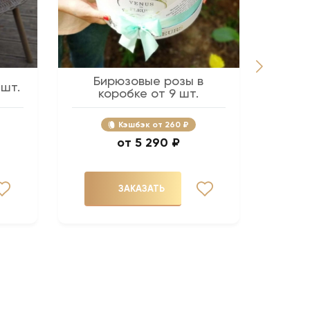
Бирюзовые розы в
Розов
 шт.
коробке от 9 шт.
Кэшбэк
260 ₽
5 290 ₽
ЗАКАЗАТЬ