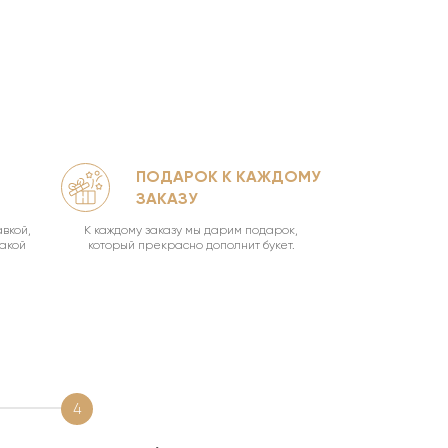
ПОДАРОК К КАЖДОМУ
КА
ЗАКАЗУ
УН
вкой,
К каждому заказу мы дарим подарок,
Ваш букет о
такой
который прекрасно дополнит букет.
4