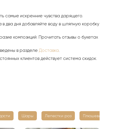
ить самые искренние чувства дарящего.
з в два дня добавляйте воду в шляпную коробку
азие композиций. Прочитать отзывы о букетах
иведены в разделе
Доставка
.
стоянных клиентов действует система скидок.
дости
Шары
Лепестки роз
Плюшевые мишки