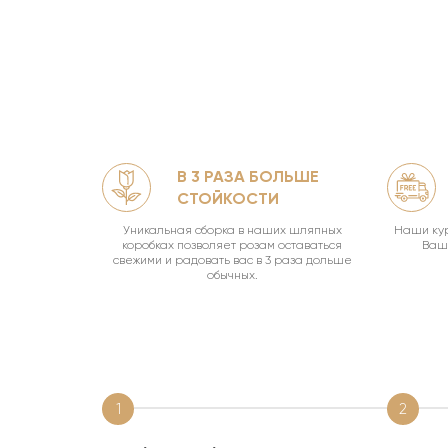
В 3 РАЗА БОЛЬШЕ
ЛЯМИ
СТОЙКОСТИ
офф.
Уникальная сборка в наших шляпных
Наши кур
коробках позволяет розам оставаться
Ваш 
свежими и радовать вас в 3 раза дольше
обычных.
1
2