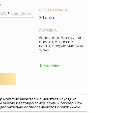
:
СОСТАВ БУКЕТА:
 323 ₽
Подробнее
101 роза
УПАКОВКА:
белая коробка ручной
работы, атласные
ленты, флористическая
губка
В наличии
р может незначительно меняться исходя из
м общую цветовую гамму, стиль и размер. Эти
дварительно согласовываются с заказчиком.
90 ₽
На фото 10