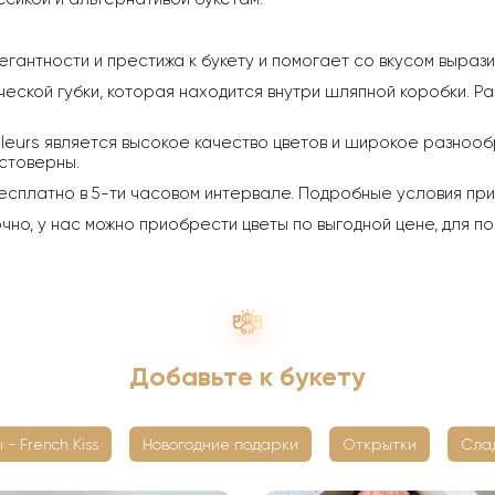
егантности и престижа к букету и помогает со вкусом выраз
ческой губки, которая находится внутри шляпной коробки. Ра
leurs является высокое качество цветов и широкое разнообр
стоверны.
есплатно в 5-ти часовом интервале. Подробные условия пр
о, у нас можно приобрести цветы по выгодной цене, для по
Добавьте к букету
 - French Kiss
Новогодние подарки
Открытки
Сла