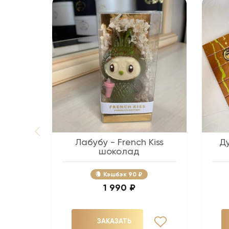
Лабубу - French Kiss
Д
шоколад
Кэшбэк
90 ₽
1 990 ₽
ЗАКАЗАТЬ