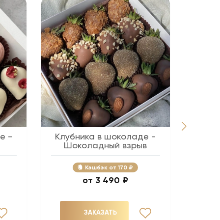
е -
Клубника в шоколаде -
Беж
Шоколадный взрыв
Кэшбэк
170 ₽
3 490 ₽
ЗАКАЗАТЬ