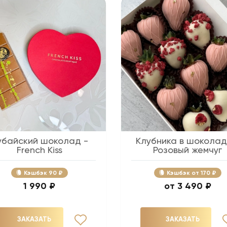
убайский шоколад -
Клубника в шоколад
French Kiss
Розовый жемчуг
Кэшбэк
90 ₽
Кэшбэк
170 ₽
1 990 ₽
3 490 ₽
ЗАКАЗАТЬ
ЗАКАЗАТЬ