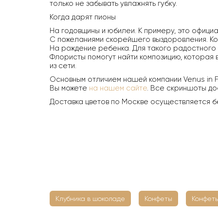
только не забывать увлажнять губку.
Когда дарят пионы
На годовщины и юбилеи. К примеру, это официа
С пожеланиями скорейшего выздоровления. Ког
На рождение ребенка. Для такого радостного 
Флористы помогут найти композицию, которая в
из сети.
Основным отличием нашей компании Venus in F
Вы можете
на нашем сайте
. Все скриншоты до
Доставка цветов по Москве осуществляется б
Клубника в шоколаде
Конфеты
Конфеты