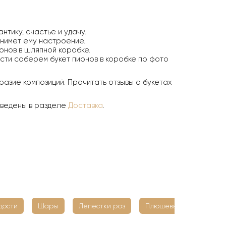
тику, счастье и удачу.
днимет ему настроение.
онов в шляпной коробке.
ости соберем букет пионов в коробке по фото
азие композиций. Прочитать отзывы о букетах
иведены в разделе
Доставка
.
дости
Шары
Лепестки роз
Плюшевые мишки