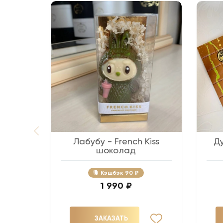
Лабубу - French Kiss
Д
шоколад
Кэшбэк
90 ₽
1 990 ₽
ЗАКАЗАТЬ