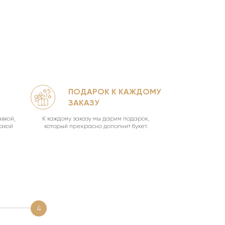
ПОДАРОК К КАЖДОМУ
КА
ЗАКАЗУ
УН
вкой,
К каждому заказу мы дарим подарок,
Ваш букет о
такой
который прекрасно дополнит букет.
4