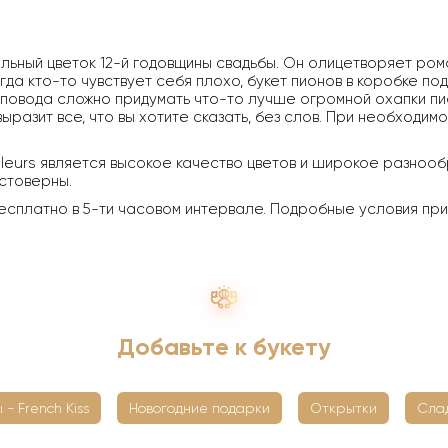
льный цветок 12-й годовщины свадьбы. Он олицетворяет роман
да кто-то чувствует себя плохо, букет пионов в коробке по
повода сложно придумать что-то лучше огромной охапки пи
ыразит все, что вы хотите сказать, без слов. При необходим
leurs является высокое качество цветов и широкое разнообр
стоверны.
есплатно в 5-ти часовом интервале. Подробные условия пр
Добавьте к букету
 - French Kiss
Новогодние подарки
Открытки
Сла