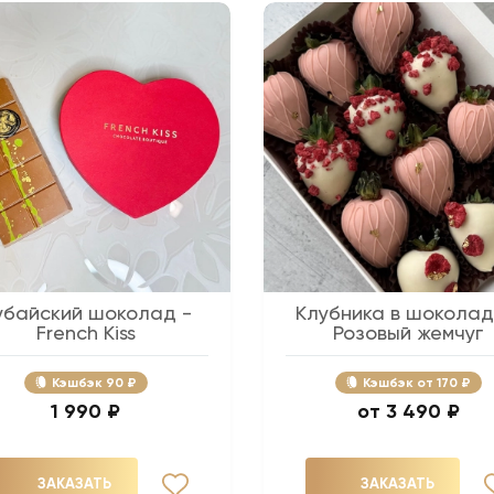
убайский шоколад -
Клубника в шоколад
French Kiss
Розовый жемчуг
Кэшбэк
90 ₽
Кэшбэк
170 ₽
1 990 ₽
3 490 ₽
ЗАКАЗАТЬ
ЗАКАЗАТЬ