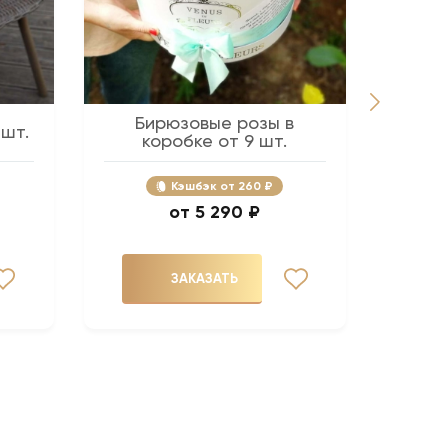
Бирюзовые розы в
Розов
 шт.
коробке от 9 шт.
Кэшбэк
260 ₽
5 290 ₽
ЗАКАЗАТЬ