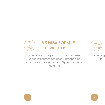
В 3 РАЗА БОЛЬШЕ
ЛЯМИ
СТОЙКОСТИ
офф.
Уникальная сборка в наших шляпных
Наши кур
коробках позволяет розам оставаться
Ваш 
свежими и радовать вас в 3 раза дольше
обычных.
1
2