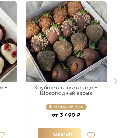
е -
Клубника в шоколаде -
Беж
Шоколадный взрыв
Кэшбэк
170 ₽
3 490 ₽
ЗАКАЗАТЬ