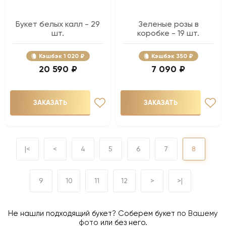
Букет белых калл - 29
Зеленые розы в
шт.
коробке - 19 шт.
Кэшбэк
1 020 ₽
Кэшбэк
350 ₽
20 590 ₽
7 090 ₽
ЗАКАЗАТЬ
ЗАКАЗАТЬ
|<
<
4
5
6
7
8
9
10
11
12
>
>|
Не нашли подходящий букет? Соберем букет
по Вашему
фото
или без него.