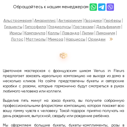
Обращайтесь к нашим менеджерам
Альстромерия
Амариллис
Антирринум
Гвоздики
Герберы
Гиацинты
Гипсофила
Гладиолусы
Гортензии
Дельфиниум
Ирисы
Кампанула
Каллы
Лаванда
Лилии
Лимониум
Лотос
Маттиолы
Мимоза
Нарциссы
Орхидеи
Цветочная мастерская с французским шиком Venus in Fleurs
предлагает заказать идеальную композицию не выходя из дома в
несколько кликов. На сайте представлены букеты и авторские
коробки с розами, которые гармонично будут смотреться в руках
любимого человека или коллеги.
Выделив пять минут на заказ букета, вы получите собранную
профессиональными флористами композицию, которая покажет всю
вашу гамму чувств к человеку. Такой подарок приятно получать на
день рождения, выпускной, свадьбу или рождение ребёнка.
Мы оформляем большие букеты, букеты-комплименты, розы в