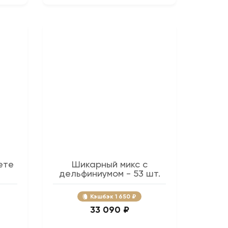
ете
Шикарный микс с
дельфиниумом - 53 шт.
Кэшбэк
1 650 ₽
33 090 ₽