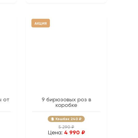
АКЦИЯ
ы от
9 бирюзовых роз в
коробке
Кэшбэк
240 ₽
5 290 ₽
Цена:
4 990 ₽