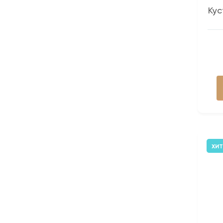
Кус
ХИТ