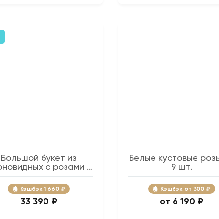
Большой букет из
Белые кустовые роз
оновидных с розами -
9 шт.
81 шт.
Кэшбэк
1 660 ₽
Кэшбэк
300 ₽
33 390 ₽
6 190 ₽