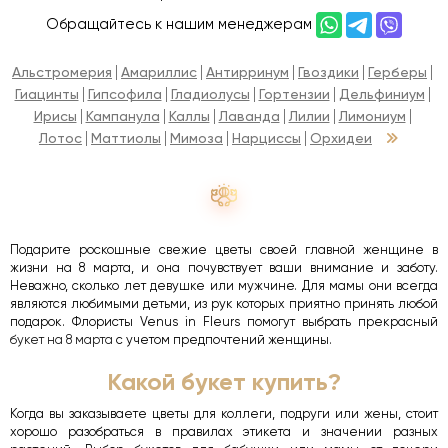
Обращайтесь к нашим менеджерам
Альстромерия
Амариллис
Антирринум
Гвоздики
Герберы
Гиацинты
Гипсофила
Гладиолусы
Гортензии
Дельфиниум
Ирисы
Кампанула
Каллы
Лаванда
Лилии
Лимониум
Лотос
Маттиолы
Мимоза
Нарциссы
Орхидеи
Подарите роскошные свежие цветы своей главной женщине в
жизни на 8 марта, и она почувствует ваши внимание и заботу.
Неважно, сколько лет девушке или мужчине. Для мамы они всегда
являются любимыми детьми, из рук которых приятно принять любой
подарок. Флористы Venus in Fleurs помогут выбрать прекрасный
букет на 8 марта
с учетом предпочтений женщины.
Какой букет купить?
Когда вы заказываете цветы для коллеги, подруги или жены, стоит
хорошо разобраться в правилах этикета и значении разных