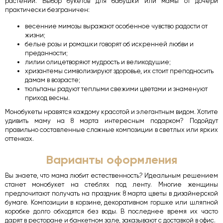
растений. Выбор букетов для бабушки или мамы от дочери
практически безграничен:
весенние мимозы выражают особенное чувство радости от
жизни;
белые розы и ромашки говорят об искренней любви и
преданности;
лилии олицетворяют мудрость и великодушие;
хризантемы символизируют здоровье, их стоит преподносить
дамам в возрасте;
тюльпаны радуют теплыми свежими цветами и знаменуют
приход весны.
Монобукеты нравятся каждому красотой и элегантным видом. Хотите
удивить маму на 8 марта интересным подарком? Подойдут
правильно составленные сложные композиции в светлых или ярких
оттенках.
Варианты оформления
Вы знаете, что мама любит естественность? Идеальным решением
станет монобукет на стеблях под ленту. Многие женщины
предпочитают получать на праздник 8 марта цветы в дизайнерской
бумаге. Композиции в корзине, декоративном горшке или шляпной
коробке долго обходятся без воды. В последнее время их часто
дарят в ресторане и банкетном зале, заказывают с доставкой в офис.