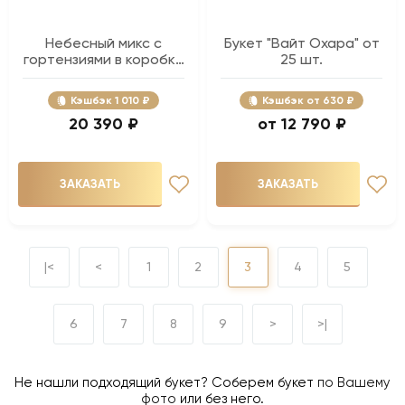
Небесный микс с
Букет "Вайт Охара" от
гортензиями в коробке
25 шт.
- 51 шт.
Кэшбэк
1 010 ₽
Кэшбэк
630 ₽
20 390 ₽
12 790 ₽
ЗАКАЗАТЬ
ЗАКАЗАТЬ
|<
<
1
2
3
4
5
6
7
8
9
>
>|
Не нашли подходящий букет? Соберем букет
по Вашему
фото
или без него.