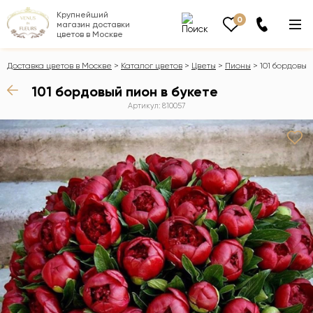
Крупнейший
0
магазин доставки
цветов в Москве
Доставка цветов в Москве
Каталог цветов
Цветы
Пионы
101 бордовый
101 бордовый пион в букете
Артикул: 810057