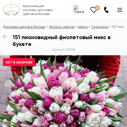
Крупнейший
0
магазин доставки
цветов в Москве
Доставка цветов в Москве
Каталог цветов
Цветы
Тюльпаны
151 пион
151 пионовидный фиолетовый микс в
букете
Артикул: 810159
НЕТ В НАЛИЧИИ