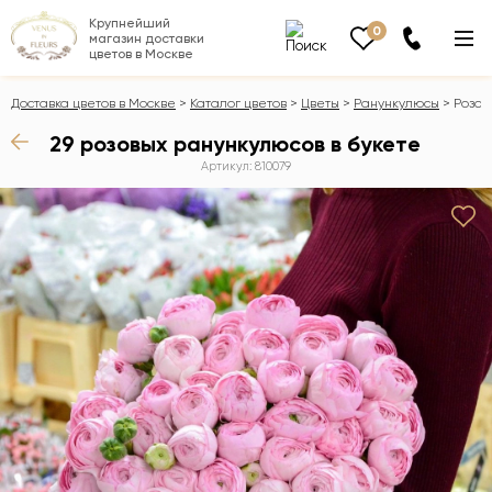
Крупнейший
0
магазин доставки
цветов в Москве
Доставка цветов в Москве
Каталог цветов
Цветы
Ранункулюсы
Розов
29 розовых ранункулюсов в букете
Артикул: 810079