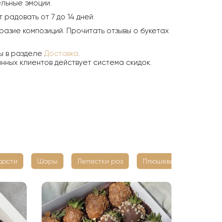
ельные эмоции.
радовать от 7 до 14 дней.
азие композиций. Прочитать отзывы о букетах
ны в разделе
Доставка
.
нных клиентов действует система скидок.
дости
Шары
Лепестки роз
Плюшевые мишки