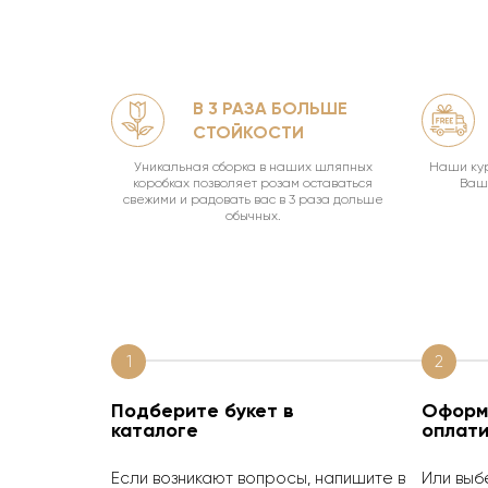
В 3 РАЗА БОЛЬШЕ
ЛЯМИ
СТОЙКОСТИ
офф.
Уникальная сборка в наших шляпных
Наши кур
коробках позволяет розам оставаться
Ваш 
свежими и радовать вас в 3 раза дольше
обычных.
1
2
Подберите букет в
Оформи
каталоге
оплати
Если возникают вопросы, напишите в
Или выб