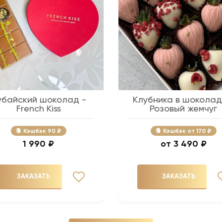
убайский шоколад -
Клубника в шоколад
French Kiss
Розовый жемчуг
Кэшбэк
90 ₽
Кэшбэк
170 ₽
1 990 ₽
3 490 ₽
ЗАКАЗАТЬ
ЗАКАЗАТЬ