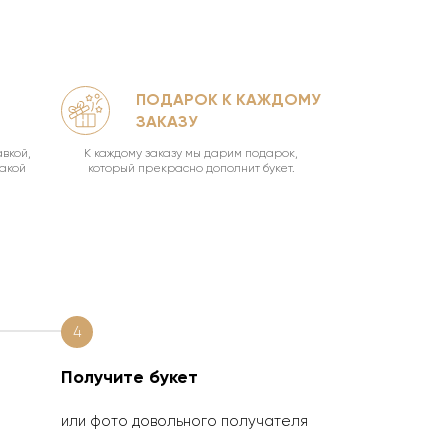
ПОДАРОК К КАЖДОМУ
КА
ЗАКАЗУ
УН
вкой,
К каждому заказу мы дарим подарок,
Ваш букет о
такой
который прекрасно дополнит букет.
4
Получите букет
или фото довольного получателя