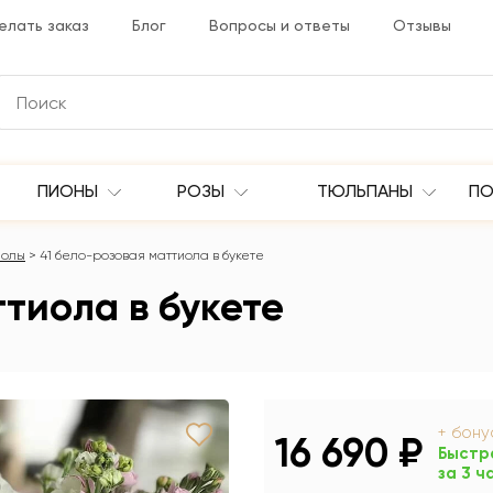
елать заказ
Блог
Вопросы и ответы
Отзывы
ПИОНЫ
РОЗЫ
ТЮЛЬПАНЫ
ПО
иолы
41 бело-розовая маттиола в букете
ттиола в букете
+ бон
16 690 ₽
Быстр
за 3 ч