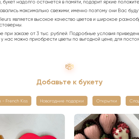
 букет надолго останется в памяти, подарит яркие положит
авались максимально свежими; именно поэтому они Вас будут 
leurs является высокое качество цветов и широкое разнообр
стоверны.
ве при заказе от 3 тыс. рублей. Подробные условия приведе
 нас можно приобрести цветы по выгодной цене, для постоя
Добавьте к букету
 - French Kiss
Новогодние подарки
Открытки
Сла