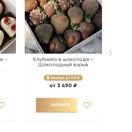
е -
Клубника в шоколаде -
Беж
Шоколадный взрыв
Кэшбэк
170 ₽
3 490 ₽
ЗАКАЗАТЬ