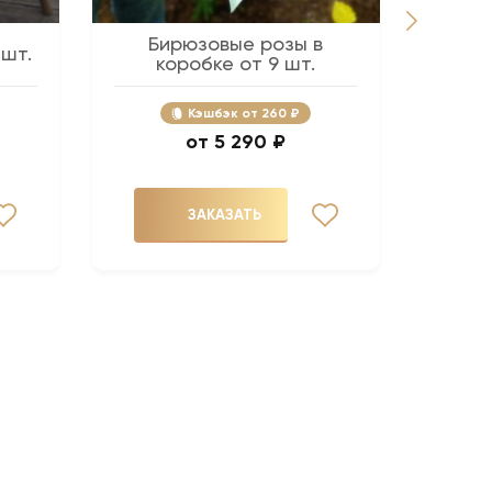
Бирюзовые розы в
Розов
 шт.
коробке от 9 шт.
Кэшбэк
260 ₽
5 290 ₽
ЗАКАЗАТЬ