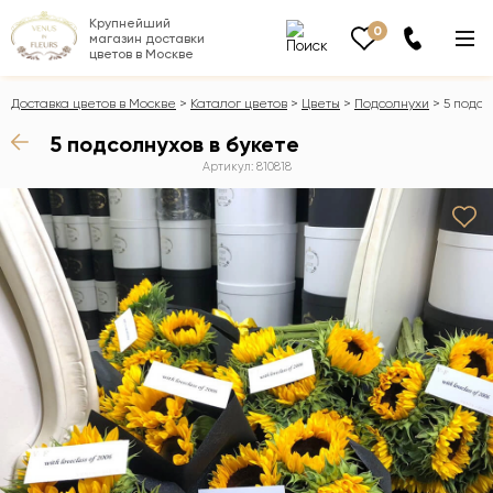
Крупнейший
0
магазин доставки
цветов в Москве
Доставка цветов в Москве
Каталог цветов
Цветы
Подсолнухи
5 подсо
5 подсолнухов в букете
Артикул: 810818