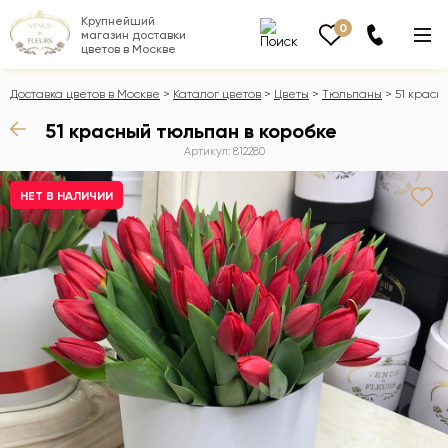
Крупнейший
0
магазин доставки
цветов в Москве
Доставка цветов в Москве
Каталог цветов
Цветы
Тюльпаны
51 красн
51 красный тюльпан в коробке
Артикул: 812280
НЕТ В НАЛИЧИИ