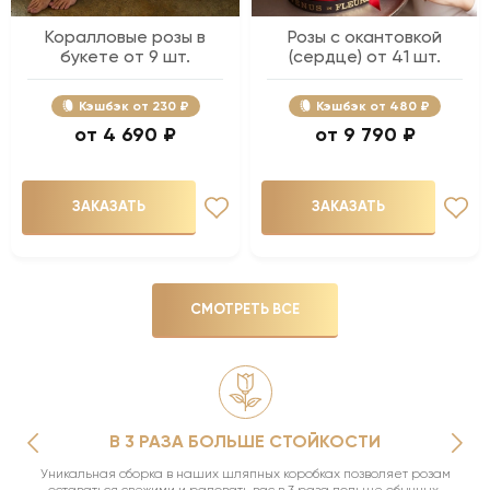
Коралловые розы в
Розы с окантовкой
букете от 9 шт.
(сердце) от 41 шт.
Кэшбэк
230 ₽
Кэшбэк
480 ₽
4 690 ₽
9 790 ₽
ЗАКАЗАТЬ
ЗАКАЗАТЬ
СМОТРЕТЬ ВСЕ
В 3 РАЗА БОЛЬШЕ СТОЙКОСТИ
Уникальная сборка в наших шляпных коробках позволяет розам
оставаться свежими и радовать вас в 3 раза дольше обычных.