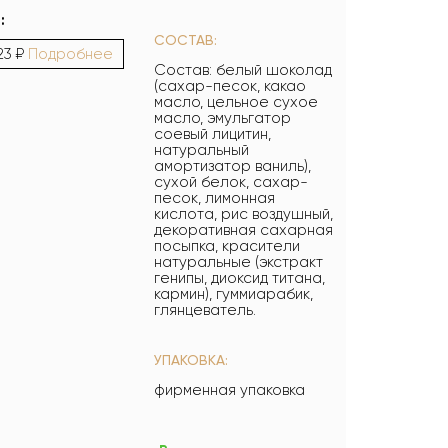
:
СОСТАВ:
23 ₽
Подробнее
Состав: белый шоколад
(сахар-песок, какао
масло, цельное сухое
масло, эмульгатор
соевый лицитин,
натуральный
амортизатор ваниль),
сухой белок, сахар-
песок, лимонная
кислота, рис воздушный,
декоративная сахарная
посыпка, красители
натуральные (экстракт
генипы, диоксид титана,
кармин), гуммиарабик,
глянцеватель.
УПАКОВКА:
фирменная упаковка