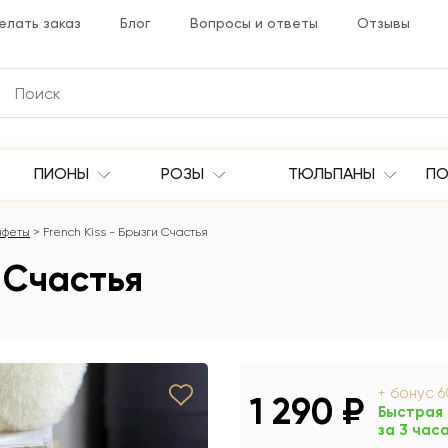
елать заказ
Блог
Вопросы и ответы
Отзывы
ПИОНЫ
РОЗЫ
ТЮЛЬПАНЫ
ПО
нфеты
French Kiss - Брызги Счастья
и Счастья
+ бонус
6
1 290 ₽
Быстрая
за 3 час