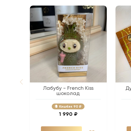
Лабубу - French Kiss
Д
шоколад
Кэшбэк
90 ₽
1 990 ₽