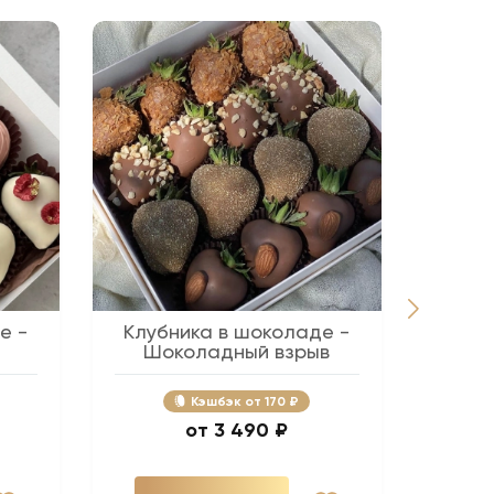
е -
Клубника в шоколаде -
Беж
Шоколадный взрыв
Кэшбэк
170 ₽
3 490 ₽