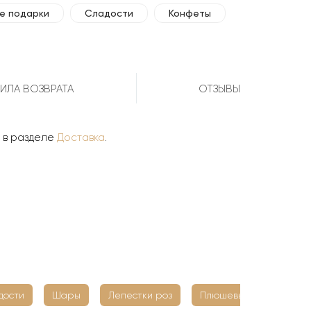
е подарки
Сладости
Конфеты
ИЛА ВОЗВРАТА
ОТЗЫВЫ
ы в разделе
Доставка
.
дости
Шары
Лепестки роз
Плюшевые мишки