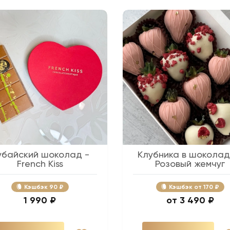
убайский шоколад -
Клубника в шоколад
French Kiss
Розовый жемчуг
Кэшбэк
90 ₽
Кэшбэк
170 ₽
1 990 ₽
3 490 ₽