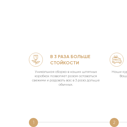
В 3 РАЗА БОЛЬШЕ
ЛЯМИ
СТОЙКОСТИ
офф.
Уникальная сборка в наших шляпных
Наши кур
коробках позволяет розам оставаться
Ваш 
свежими и радовать вас в 3 раза дольше
обычных.
1
2