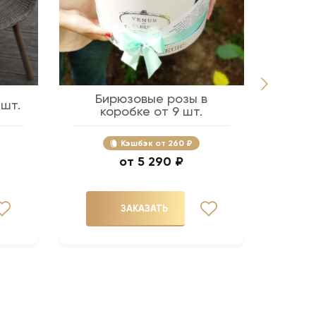
Бирюзовые розы в
Розов
 шт.
коробке от 9 шт.
Кэшбэк
260 ₽
5 290 ₽
ЗАКАЗАТЬ