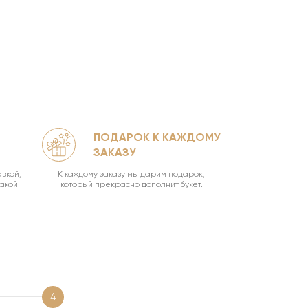
ПОДАРОК К КАЖДОМУ
КА
ЗАКАЗУ
УН
вкой,
К каждому заказу мы дарим подарок,
Ваш букет о
такой
который прекрасно дополнит букет.
4