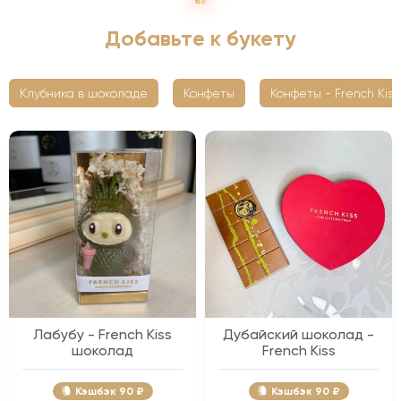
Добавьте к букету
Клубника в шоколаде
Конфеты
Конфеты - French Kiss
Лабубу - French Kiss
Дубайский шоколад -
шоколад
French Kiss
Кэшбэк
90 ₽
Кэшбэк
90 ₽