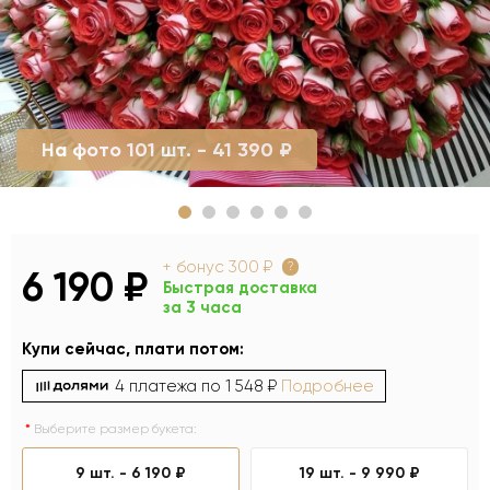
На фото 101 шт. - 41 390 ₽
+ бонус
300 ₽
?
6 190 ₽
Быстрая доставка
за 3 часа
Купи сейчас, плати потом:
4 платежа по
1 548 ₽
Подробнее
Выберите размер букета:
9 шт. -
6 190 ₽
19 шт. -
9 990 ₽