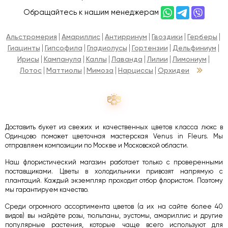
Обращайтесь к нашим менеджерам
Альстромерия
Амариллис
Антирринум
Гвоздики
Герберы
Гиацинты
Гипсофила
Гладиолусы
Гортензии
Дельфиниум
Ирисы
Кампанула
Каллы
Лаванда
Лилии
Лимониум
Лотос
Маттиолы
Мимоза
Нарциссы
Орхидеи
Доставить букет из свежих и качественных цветов класса люкс в
Одинцово поможет цветочная мастерская Venus in Fleurs. Мы
отправляем композиции по Москве и Московской области.
Наш флористический магазин работает только с проверенными
поставщиками. Цветы в холодильники привозят напрямую с
плантаций. Каждый экземпляр проходит отбор флористом. Поэтому
мы гарантируем качество.
Среди огромного ассортимента цветов (а их на сайте более 40
видов) вы найдёте розы, тюльпаны, эустомы, амариллис и другие
популярные растения, которые чаще всего используют для