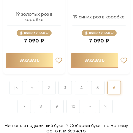
19 золотых роз в
19 синих роз в коробке
коробке
Кэшбэк
350 ₽
Кэшбэк
350 ₽
7 090 ₽
7 090 ₽
ЗАКАЗАТЬ
ЗАКАЗАТЬ
|<
<
2
3
4
5
6
7
8
9
10
>
>|
Не нашли подходящий букет? Соберем букет
по Вашему
фото
или без него.