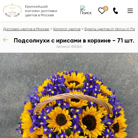
Крупнейший
0
магазин доставки
цветов в Москве
Доставка цветов в Москве
Каталог цветов
Букеты цветов от Venus in Fleu
Подсолнухи с ирисами в корзине - 71 шт.
Артикул: 810365