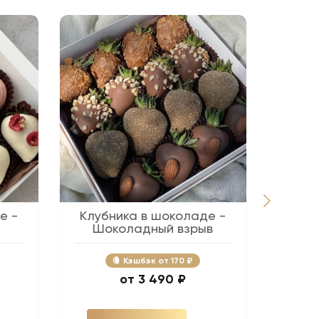
е -
Клубника в шоколаде -
Беж
Шоколадный взрыв
Кэшбэк
170 ₽
3 490 ₽