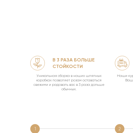
В 3 РАЗА БОЛЬШЕ
ЛЯМИ
СТОЙКОСТИ
офф.
Уникальная сборка в наших шляпных
Наши кур
коробках позволяет розам оставаться
Ваш 
свежими и радовать вас в 3 раза дольше
обычных.
1
2