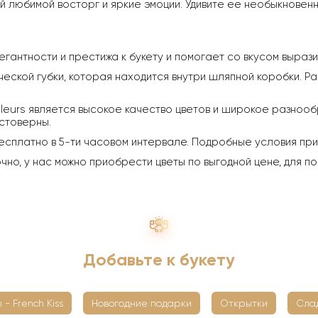
 любимой восторг и яркие эмоции. Удивите ее необыкновенн
егантности и престижа к букету и помогает со вкусом выраз
ческой губки, которая находится внутри шляпной коробки. Ра
leurs является высокое качество цветов и широкое разнообр
стоверны.
есплатно в 5-ти часовом интервале. Подробные условия пр
о, у нас можно приобрести цветы по выгодной цене, для по
Добавьте к букету
 - French Kiss
Новогодние подарки
Открытки
Сла