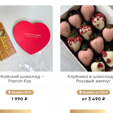
убайский шоколад -
Клубника в шоколад
French Kiss
Розовый жемчуг
Кэшбэк
90 ₽
Кэшбэк
170 ₽
1 990 ₽
3 490 ₽