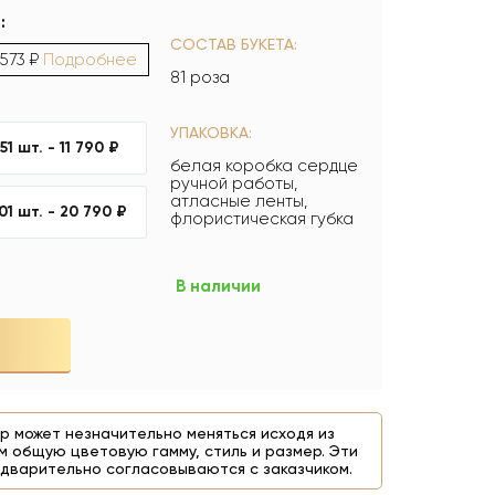
:
СОСТАВ БУКЕТА:
 573 ₽
Подробнее
81 роза
УПАКОВКА:
51 шт. -
11 790 ₽
белая коробка сердце
ручной работы,
атласные ленты,
101 шт. -
20 790 ₽
флористическая губка
В наличии
р может незначительно меняться исходя из
м общую цветовую гамму, стиль и размер. Эти
дварительно согласовываются с заказчиком.