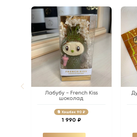
Лабубу - French Kiss
Д
шоколад
Кэшбэк
90 ₽
1 990 ₽