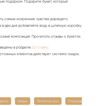
ым подарком. Подарите букет, который
ить самые искренние чувства дарящего.
з в два дня добавляйте воду в шляпную коробку
азие композиций. Прочитать отзывы о букетах
иведены в разделе
Доставка
.
стоянных клиентов действует система скидок.
дости
Шары
Лепестки роз
Плюшевые мишки