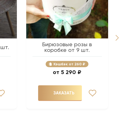
Бирюзовые розы в
Розов
 шт.
коробке от 9 шт.
Кэшбэк
260 ₽
5 290 ₽
ЗАКАЗАТЬ