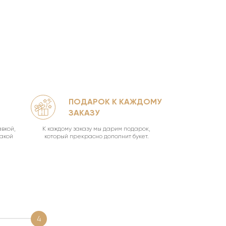
ПОДАРОК К КАЖДОМУ
КА
ЗАКАЗУ
УН
вкой,
К каждому заказу мы дарим подарок,
Ваш букет о
такой
который прекрасно дополнит букет.
4