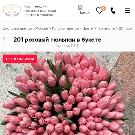
Крупнейший
0
магазин доставки
цветов в Москве
Доставка цветов в Москве
Каталог цветов
Цветы
Тюльпаны
201 розо
201 розовый тюльпан в букете
Артикул: 810181
НЕТ В НАЛИЧИИ