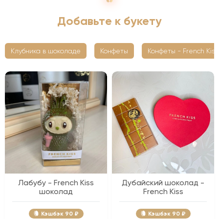
Добавьте к букету
Клубника в шоколаде
Конфеты
Конфеты - French Kiss
Лабубу - French Kiss
Дубайский шоколад -
шоколад
French Kiss
Кэшбэк
90 ₽
Кэшбэк
90 ₽