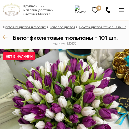
Крупнейший
0
магазин доставки
цветов в Москве
Доставка цветов в Москве
Каталог цветов
Букеты цветов от Venus in Fleu
Бело-фиолетовые тюльпаны - 101 шт.
Артикул: 810136
НЕТ В НАЛИЧИИ