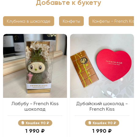
Добавьте к букету
Клубника в шоколаде
Конфеты
Конфеты - French Kiss
Лабубу - French Kiss
Дубайский шоколад -
шоколад
French Kiss
Кэшбэк
90 ₽
Кэшбэк
90 ₽
1 990 ₽
1 990 ₽