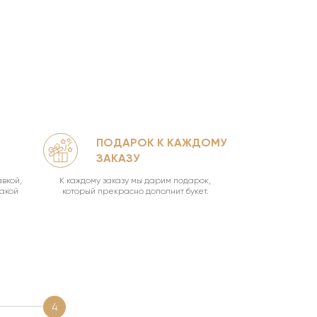
ПОДАРОК К КАЖДОМУ
КА
ЗАКАЗУ
УН
вкой,
К каждому заказу мы дарим подарок,
Ваш букет о
такой
который прекрасно дополнит букет.
4