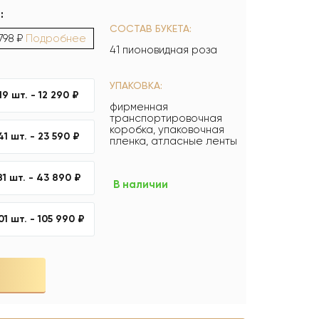
:
СОСТАВ БУКЕТА:
 798 ₽
Подробнее
41 пионовидная роза
УПАКОВКА:
19 шт. -
12 290 ₽
фирменная
транспортировочная
коробка, упаковочная
41 шт. -
23 590 ₽
пленка, атласные ленты
81 шт. -
43 890 ₽
В наличии
01 шт. -
105 990 ₽