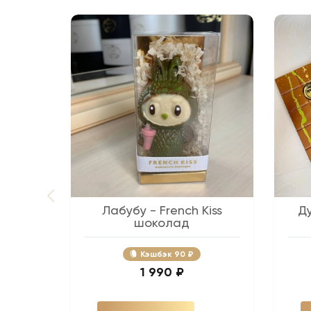
Лабубу - French Kiss
Д
шоколад
Кэшбэк
90 ₽
1 990 ₽