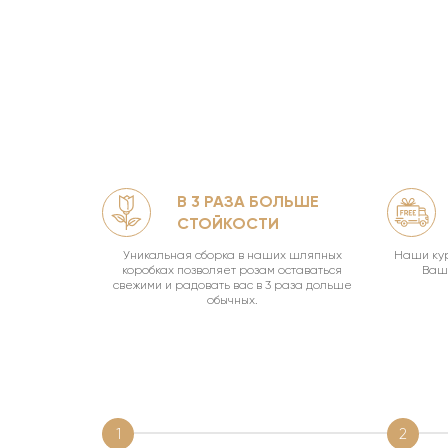
В 3 РАЗА БОЛЬШЕ
ЛЯМИ
СТОЙКОСТИ
офф.
Уникальная сборка в наших шляпных
Наши кур
коробках позволяет розам оставаться
Ваш 
свежими и радовать вас в 3 раза дольше
обычных.
1
2