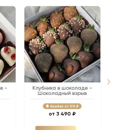
е -
Клубника в шоколаде -
Беж
Шоколадный взрыв
Кэшбэк
170 ₽
3 490 ₽