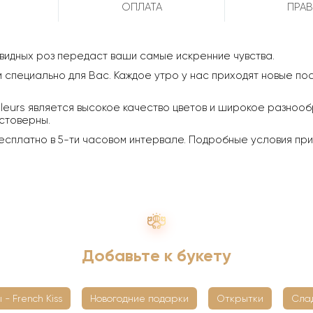
ОПЛАТА
ПРАВ
видных роз передаст ваши самые искренние чувства.
специально для Вас. Каждое утро у нас приходят новые пос
leurs является высокое качество цветов и широкое разнообр
стоверны.
есплатно в 5-ти часовом интервале. Подробные условия пр
Добавьте к букету
 - French Kiss
Новогодние подарки
Открытки
Сла