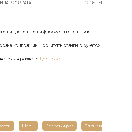
ИЛА ВОЗВРАТА
ОТЗЫВЫ
тавки цветов. Наши флористы готовы Вас
азие композиций. Прочитать отзывы о букетах
иведены в разделе
Доставка
.
дости
Шары
Лепестки роз
Плюшевые мишки