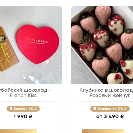
убайский шоколад -
Клубника в шоколад
French Kiss
Розовый жемчуг
Кэшбэк
90 ₽
Кэшбэк
170 ₽
1 990 ₽
3 490 ₽