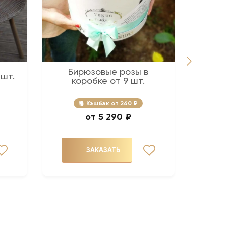
Бирюзовые розы в
Розов
 шт.
коробке от 9 шт.
Кэшбэк
260 ₽
5 290 ₽
ЗАКАЗАТЬ