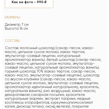
Как на фото -
990 ₽
РАЗМЕРЫ:
Диаметр 7 см.
Высота 16 см.
СОСТАВ:
Состав: молочный шоколад (сахар-песок, какао-
масло, цельное сухое молоко, какао тертое,
эмульгатор-соевый лецитин, натуральный
ароматизатор ваниль), белый шоколад (сахар-песок,
какао-масло, цельное сухое молоко, эмульгатор-
соевый лецитин, натуральный ароматизатор ваниль),
горький шоколад 70% (какао тертое, сахар-песок,
какао-масло, эмульгатор-соевый лецитин), шоколад
со вкусом клубники (сахар-песок, какао-масло,
цельное сухое молоко, эмульгатор-соевый лецитин,
ароматизатор идентичный натуральному, краситель,
натуральная ваниль), рис воздушный, какао-масло,
декоративная сахарная посыпка, красители
натуральные (кармин, экстракт паприки, медные
косплексы хлорофиллов, куркумин,алюмосиликат
калия, диоксид титана, оксид железа), покрытие