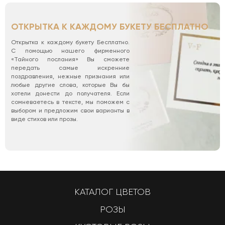
ОТКРЫТКА К КАЖДОМУ БУКЕТУ БЕСПЛАТНО
Открытка к каждому букету Бесплатно.
С помощью нашего фирменного
«Тайного послания» Вы сможете
передать самые искренние
поздравления, нежные признания или
любые другие слова, которые Вы бы
хотели донести до получателя. Если
сомневаетесь в тексте, мы поможем с
выбором и предложим свои варианты в
виде стихов или прозы.
КАТАЛОГ ЦВЕТОВ
РОЗЫ