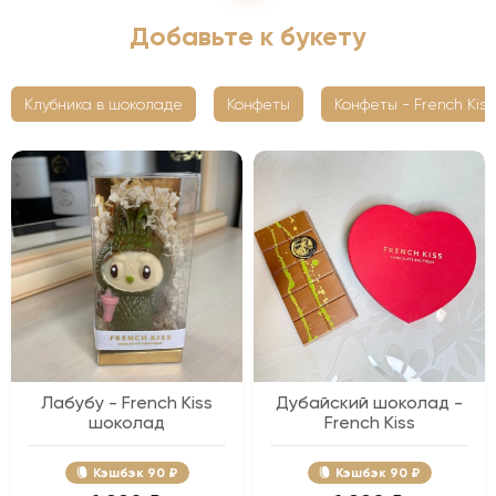
Добавьте к букету
Клубника в шоколаде
Конфеты
Конфеты - French Kiss
Лабубу - French Kiss
Дубайский шоколад -
шоколад
French Kiss
Кэшбэк
90 ₽
Кэшбэк
90 ₽