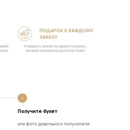
ПОДАРОК К КАЖДОМУ
КА
ЗАКАЗУ
УН
вкой,
К каждому заказу мы дарим подарок,
Ваш букет о
такой
который прекрасно дополнит букет.
4
Получите букет
или фото довольного получателя