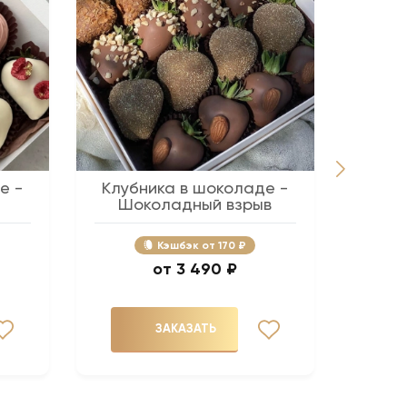
е -
Клубника в шоколаде -
Беж
Шоколадный взрыв
Кэшбэк
170 ₽
3 490 ₽
ЗАКАЗАТЬ