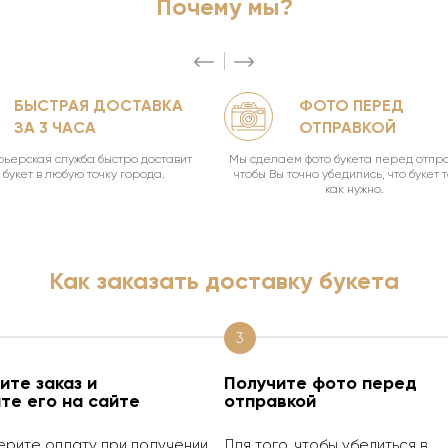
Почему мы?
БЫСТРАЯ ДОСТАВКА
ФОТО ПЕРЕД
ЗА 3 ЧАСА
ОТПРАВКОЙ
ьерская служба быстро доставит
Мы сделаем фото букета перед отпра
букет в любую точку города.
чтобы Вы точно убедились, что букет 
как нужно.
Как заказать доставку букета
3
те заказ и
Получите фото перед
те его на сайте
отправкой
ерите оплату при получении.
Для того, чтобы убедиться в