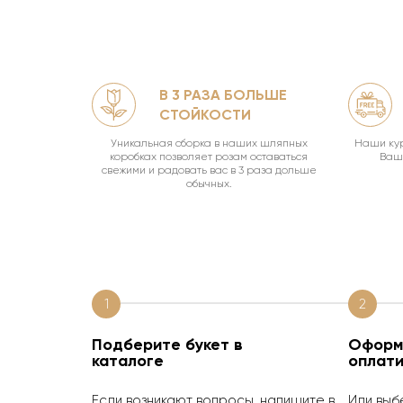
В 3 РАЗА БОЛЬШЕ
ЛЯМИ
СТОЙКОСТИ
офф.
Уникальная сборка в наших шляпных
Наши кур
коробках позволяет розам оставаться
Ваш 
свежими и радовать вас в 3 раза дольше
обычных.
1
2
Подберите букет в
Оформи
каталоге
оплати
Если возникают вопросы, напишите в
Или выб