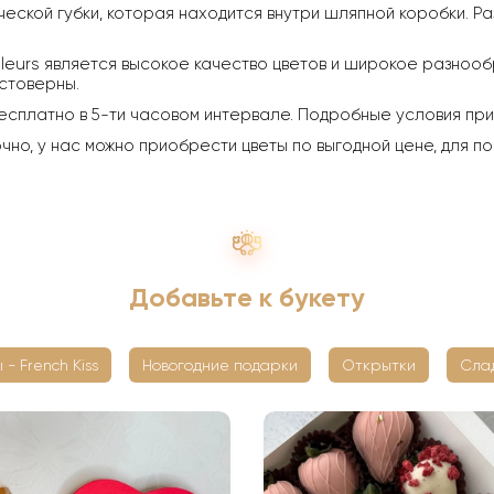
ческой губки, которая находится внутри шляпной коробки. Ра
leurs является высокое качество цветов и широкое разнообр
стоверны.
есплатно в 5-ти часовом интервале. Подробные условия пр
о, у нас можно приобрести цветы по выгодной цене, для по
Добавьте к букету
 - French Kiss
Новогодние подарки
Открытки
Сла