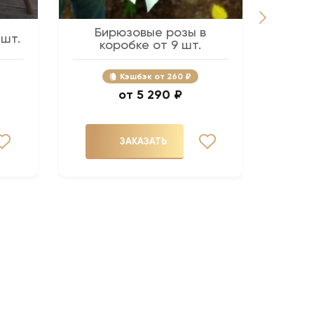
Бирюзовые розы в
Розов
 шт.
коробке от 9 шт.
Кэшбэк
260 ₽
5 290 ₽
ЗАКАЗАТЬ