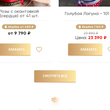
Розы с окантовкой
Голубая Лагуна - 101
(сердце) от 41 шт.
Кэшбэк
480 ₽
Кэшбэк
1 160 ₽
9 790 ₽
23 890 ₽
Цена:
23 390 ₽
ЗАКАЗАТЬ
ЗАКАЗАТЬ
СМОТРЕТЬ ВСЕ