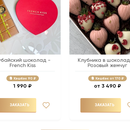
убайский шоколад -
Клубника в шоколад
French Kiss
Розовый жемчуг
Кэшбэк
90 ₽
Кэшбэк
170 ₽
1 990 ₽
3 490 ₽
ЗАКАЗАТЬ
ЗАКАЗАТЬ