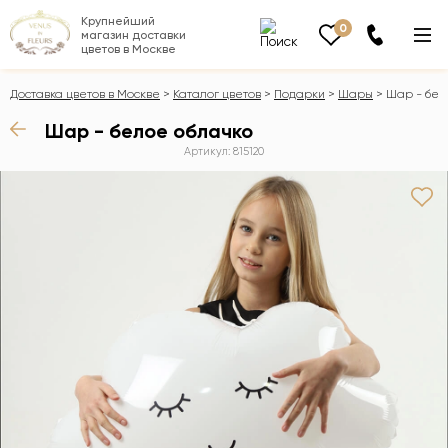
Крупнейший
0
магазин доставки
цветов в Москве
Доставка цветов в Москве
Каталог цветов
Подарки
Шары
Шар - бел
Шар - белое облачко
Артикул: 815120