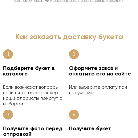
оставаться свежими и радовать вас в 3 раза дольше обычных.
Как заказать доставку букета
1
2
Подберите букет в
Оформите заказ и
каталоге
оплатите его на сайте
Если возникают вопросы,
Или выберите оплату при
напишите в мессенджер -
получении.
наши флористы помогут с
выбором.
3
4
Получите фото перед
Получите букет
отправкой