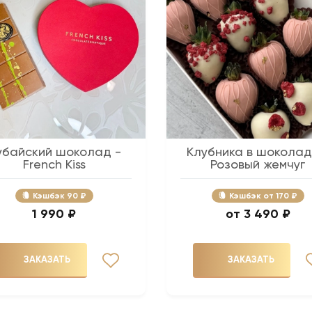
убайский шоколад -
Клубника в шоколад
French Kiss
Розовый жемчуг
Кэшбэк
90 ₽
Кэшбэк
170 ₽
1 990 ₽
3 490 ₽
ЗАКАЗАТЬ
ЗАКАЗАТЬ