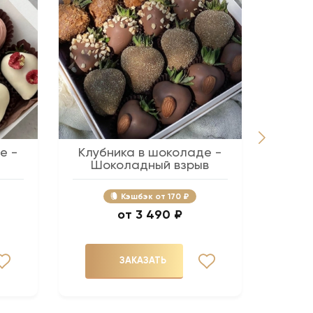
е -
Клубника в шоколаде -
Беж
Шоколадный взрыв
Кэшбэк
170 ₽
3 490 ₽
ЗАКАЗАТЬ