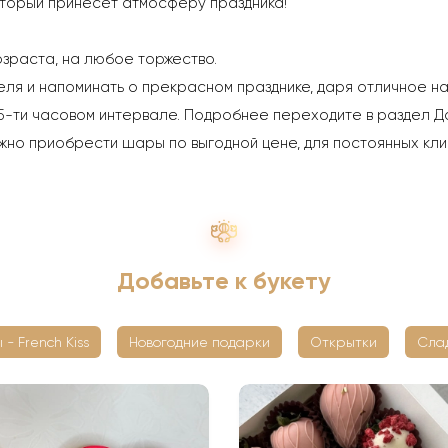
торый принесёт атмосферу праздника!
озраста, на любое торжество.
ля и напоминать о прекрасном празднике, даря отличное нас
5-ти часовом интервале. Подробнее переходите в раздел Д
жно приобрести шары по выгодной цене, для постоянных кли
Добавьте к букету
 - French Kiss
Новогодние подарки
Открытки
Сла