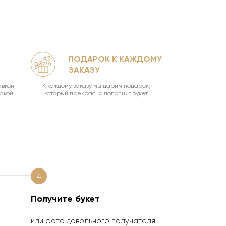
ПОДАРОК К КАЖДОМУ
КА
ЗАКАЗУ
УН
вкой,
К каждому заказу мы дарим подарок,
Ваш букет о
такой
который прекрасно дополнит букет.
4
Получите букет
или фото довольного получателя