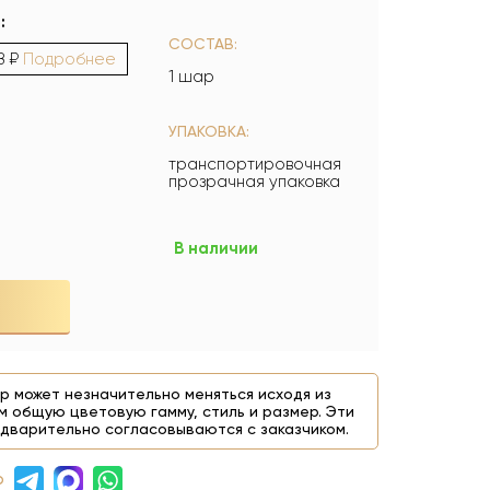
:
СОСТАВ:
8 ₽
Подробнее
1 шар
УПАКОВКА:
транспортировочная
прозрачная упаковка
В наличии
р может незначительно меняться исходя из
м общую цветовую гамму, стиль и размер. Эти
дварительно согласовываются с заказчиком.
₽
На фото 
р