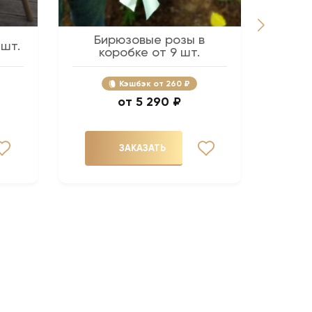
Бирюзовые розы в
Розов
 шт.
коробке от 9 шт.
Кэшбэк
260 ₽
5 290 ₽
ЗАКАЗАТЬ