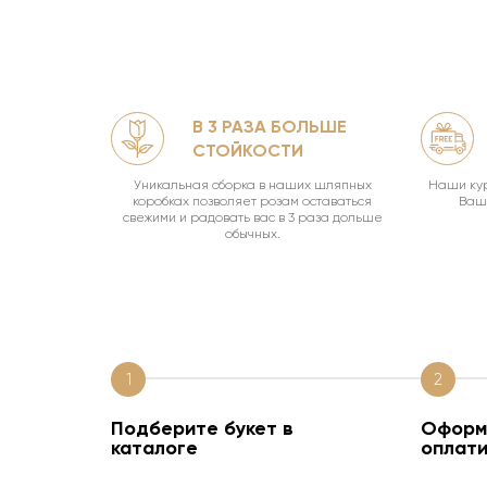
В 3 РАЗА БОЛЬШЕ
ЛЯМИ
СТОЙКОСТИ
офф.
Уникальная сборка в наших шляпных
Наши кур
коробках позволяет розам оставаться
Ваш 
свежими и радовать вас в 3 раза дольше
обычных.
1
2
Подберите букет в
Оформи
каталоге
оплати