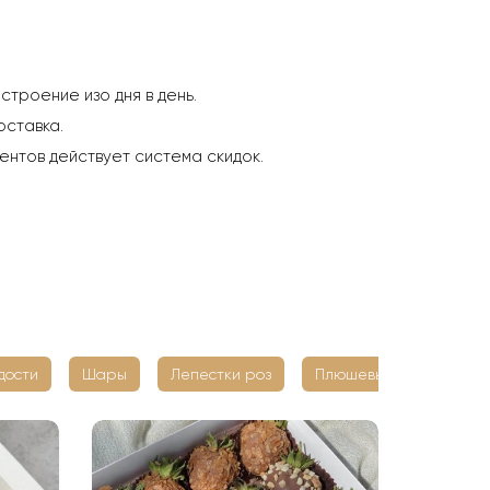
троение изо дня в день.
оставка.
ентов действует система скидок.
дости
Шары
Лепестки роз
Плюшевые мишки