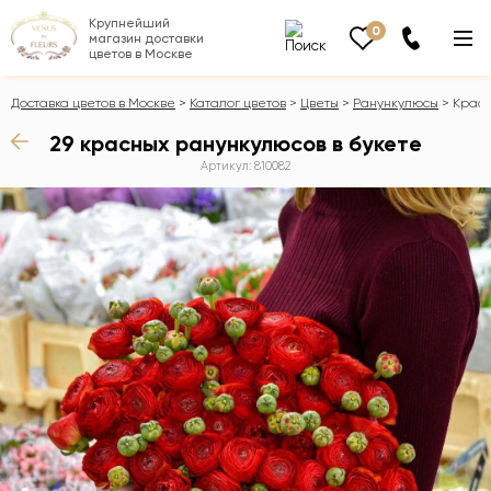
Крупнейший
0
магазин доставки
цветов в Москве
Доставка цветов в Москве
Каталог цветов
Цветы
Ранункулюсы
Красн
29 красных ранункулюсов в букете
Артикул: 810082