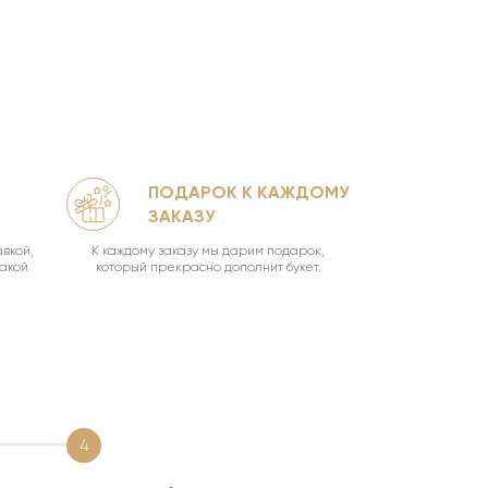
ПОДАРОК К КАЖДОМУ
КА
ЗАКАЗУ
УН
вкой,
К каждому заказу мы дарим подарок,
Ваш букет о
такой
который прекрасно дополнит букет.
4