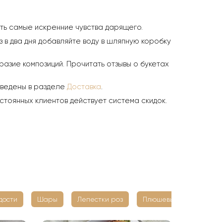
ить самые искренние чувства дарящего.
з в два дня добавляйте воду в шляпную коробку
азие композиций. Прочитать отзывы о букетах
иведены в разделе
Доставка
.
стоянных клиентов действует система скидок.
дости
Шары
Лепестки роз
Плюшевые мишки