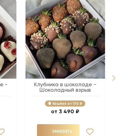
е -
Клубника в шоколаде -
Беж
Шоколадный взрыв
Кэшбэк
170 ₽
3 490 ₽
ЗАКАЗАТЬ