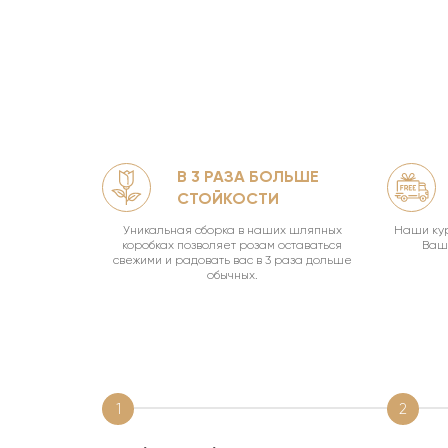
В 3 РАЗА БОЛЬШЕ
ЛЯМИ
СТОЙКОСТИ
офф.
Уникальная сборка в наших шляпных
Наши кур
коробках позволяет розам оставаться
Ваш 
свежими и радовать вас в 3 раза дольше
обычных.
1
2