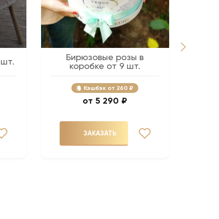
Бирюзовые розы в
Розов
 шт.
коробке от 9 шт.
Кэшбэк
260 ₽
5 290 ₽
ЗАКАЗАТЬ