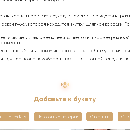
егантности и престижа к букету и помогает со вкусом выраз
ческой губки, которая находится внутри шляпной коробки. Ра
leurs является высокое качество цветов и широкое разнообр
стоверны.
есплатно в 5-ти часовом интервале. Подробные условия пр
о, у нас можно приобрести цветы по выгодной цене, для по
Добавьте к букету
 - French Kiss
Новогодние подарки
Открытки
Сла