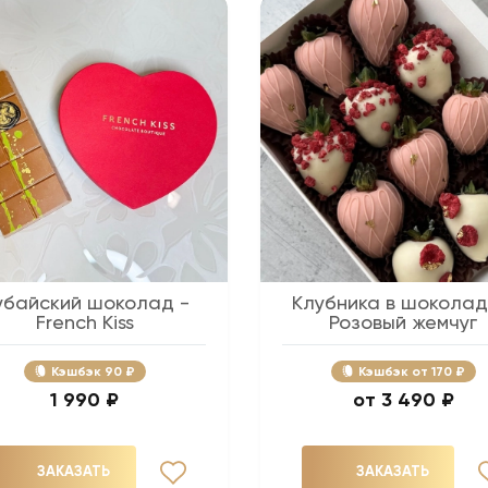
убайский шоколад -
Клубника в шоколад
French Kiss
Розовый жемчуг
Кэшбэк
90 ₽
Кэшбэк
170 ₽
1 990 ₽
3 490 ₽
ЗАКАЗАТЬ
ЗАКАЗАТЬ