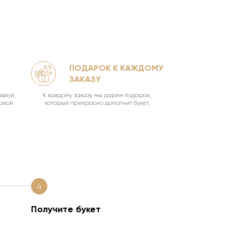
ПОДАРОК К КАЖДОМУ
КА
ЗАКАЗУ
УН
вкой,
К каждому заказу мы дарим подарок,
Ваш букет о
такой
который прекрасно дополнит букет.
4
Получите букет