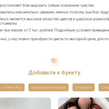
 роз поможет Вам выразить самые искренние чувства.
авались максимально свежими; именно поэтому они Вас будут 
leurs является высокое качество цветов и широкое разнообр
стоверны.
ве при заказе от 3 тыс. рублей. Подробные условия приведе
о, у нас можно приобрести цветы по выгодной цене, для по
Добавьте к букету
 - French Kiss
Новогодние подарки
Открытки
Сла