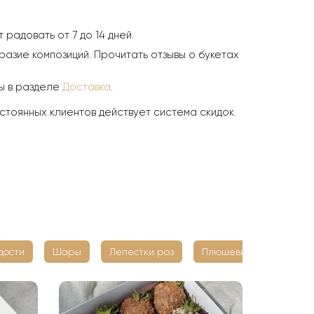
радовать от 7 до 14 дней.
азие композиций. Прочитать отзывы о букетах
ны в разделе
Доставка
.
стоянных клиентов действует система скидок.
дости
Шары
Лепестки роз
Плюшевые мишки