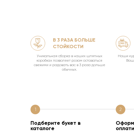
В 3 РАЗА БОЛЬШЕ
ЛЯМИ
СТОЙКОСТИ
офф.
Уникальная сборка в наших шляпных
Наши кур
коробках позволяет розам оставаться
Ваш 
свежими и радовать вас в 3 раза дольше
обычных.
1
2
Подберите букет в
Оформи
каталоге
оплати