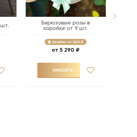
Бирюзовые розы в
Розов
 шт.
коробке от 9 шт.
Кэшбэк
260 ₽
5 290 ₽
ЗАКАЗАТЬ