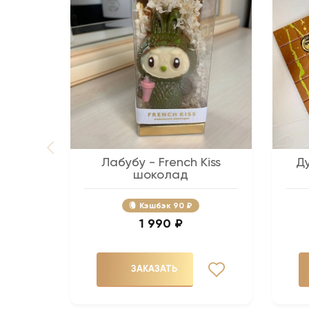
Лабубу - French Kiss
Д
шоколад
Кэшбэк
90 ₽
1 990 ₽
ЗАКАЗАТЬ