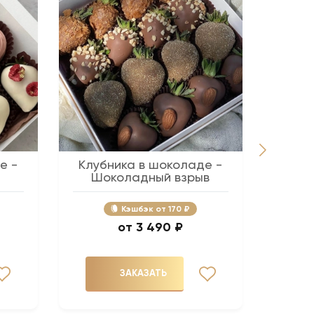
е -
Клубника в шоколаде -
Беж
Шоколадный взрыв
Кэшбэк
170 ₽
3 490 ₽
ЗАКАЗАТЬ