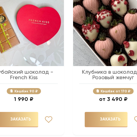
убайский шоколад -
Клубника в шоколад
French Kiss
Розовый жемчуг
Кэшбэк
90 ₽
Кэшбэк
170 ₽
1 990 ₽
3 490 ₽
ЗАКАЗАТЬ
ЗАКАЗАТЬ